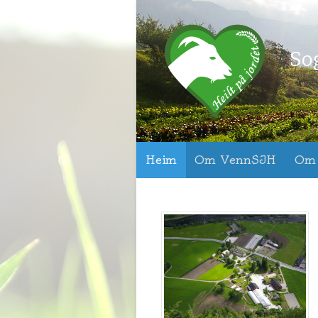
So
Heim
Om VennSJH
O