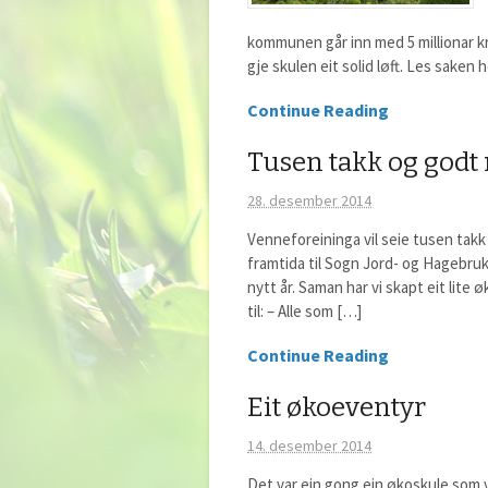
kommunen går inn med 5 millionar kr
gje skulen eit solid løft. Les saken
Continue Reading
Tusen takk og godt 
28. desember 2014
Venneforeininga vil seie tusen takk ti
framtida til Sogn Jord- og Hagebru
nytt år. Saman har vi skapt eit lite 
til: – Alle som […]
Continue Reading
Eit økoeventyr
14. desember 2014
Det var ein gong ein økoskule som va