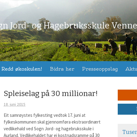
gn Jord- og Hagebruksskule Venn
m
Redd økoskulen!
Bidra her
Presseoppslag
Aktu
Spleiselag på 30 millionar!
18. juni 2015
Eit samrøystes fylkesting vedtok 17. juni at
fylkeskommunen skal gjennomføra ekstraordinært
vedlikehald ved Sogn Jord- og hagebruksskule i
Tusen 
Aurland. Vedlikehaldet har ei kostnadsramme på 30