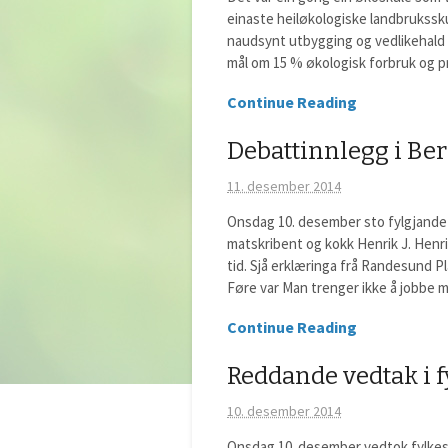
einaste heiløkologiske landbruksskul
naudsynt utbygging og vedlikehald 
mål om 15 % økologisk forbruk og p
Continue Reading
Debattinnlegg i Be
11. desember 2014
Onsdag 10. desember sto fylgjande 
matskribent og kokk Henrik J. Henri
tid. Sjå erklæringa frå Randesund 
Føre var Man trenger ikke å jobbe me
Continue Reading
Reddande vedtak i f
10. desember 2014
Onsdag 10. desember vedtok fylkesti