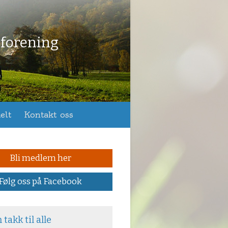
eforening
elt
Kontakt oss
Bli medlem her
Følg oss på Facebook
takk til alle