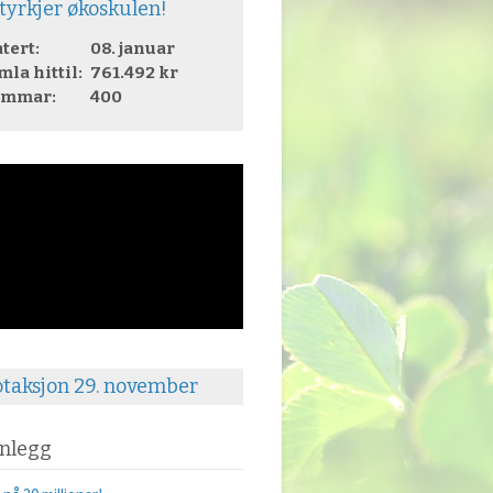
tyrkjer økoskulen!
tert:
08. januar
la hittil:
761.492 kr
emmar:
400
otaksjon 29. november
nnlegg