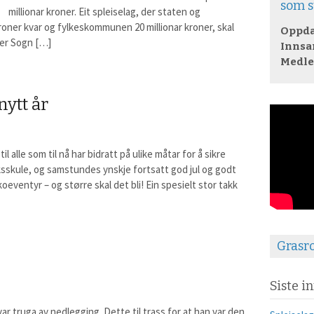
som s
millionar kroner. Eit spleiselag, der staten og
oner kvar og fylkeskommunen 20 millionar kroner, skal
Oppda
 her Sogn […]
Innsam
Medl
nytt år
l alle som til nå har bidratt på ulike måtar for å sikre
ksskule, og samstundes ynskje fortsatt god jul og godt
økoeventyr – og større skal det bli! Ein spesielt stor takk
Grasr
Siste i
r truga av nedlegging. Dette til trass for at han var den