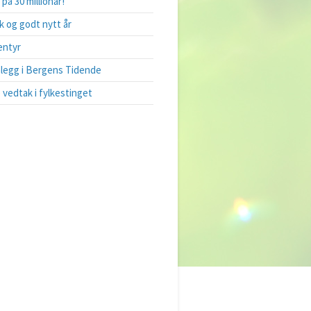
 på 30 millionar!
k og godt nytt år
entyr
legg i Bergens Tidende
vedtak i fylkestinget