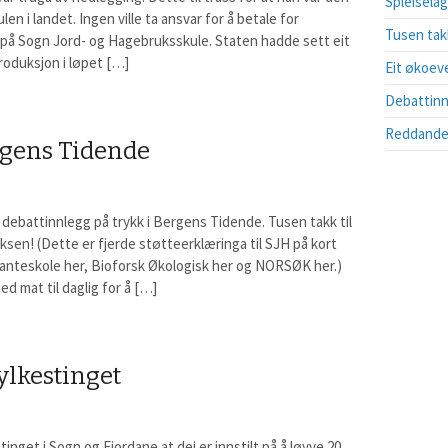
Spleiselag
en i landet. Ingen ville ta ansvar for å betale for
Tusen tak
på Sogn Jord- og Hagebruksskule. Staten hadde sett eit
roduksjon i løpet […]
Eit økoev
Debattinn
Reddande 
rgens Tidende
debattinnlegg på trykk i Bergens Tidende. Tusen takk til
ksen! (Dette er fjerde støtteerklæringa til SJH på kort
Planteskole her, Bioforsk Økologisk her og NORSØK her.)
d mat til daglig for å […]
ylkestinget
nget i Sogn og Fjordane at dei er innstilt på å løyve 20