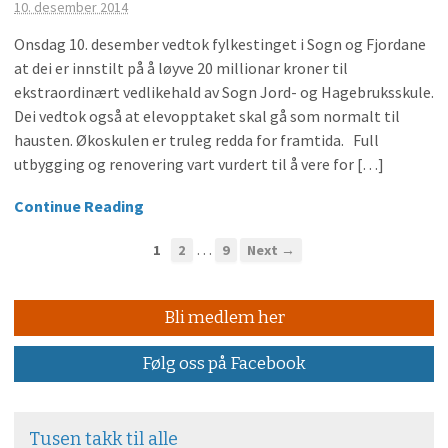
10. desember 2014
Onsdag 10. desember vedtok fylkestinget i Sogn og Fjordane
at dei er innstilt på å løyve 20 millionar kroner til
ekstraordinært vedlikehald av Sogn Jord- og Hagebruksskule.
Dei vedtok også at elevopptaket skal gå som normalt til
hausten. Økoskulen er truleg redda for framtida. Full
utbygging og renovering vart vurdert til å vere for […]
Continue Reading
…
1
2
9
Next →
Bli medlem her
Følg oss på Facebook
Tusen takk til alle