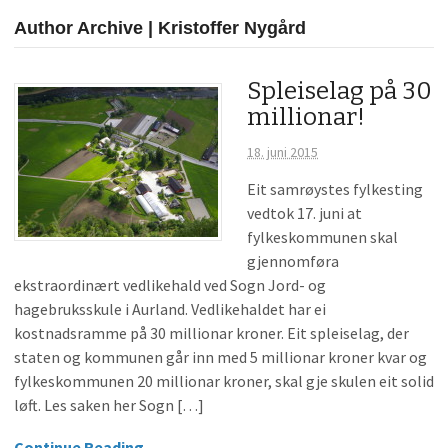
Author Archive | Kristoffer Nygård
Spleiselag på 30
millionar!
18. juni 2015
Eit samrøystes fylkesting
vedtok 17. juni at
fylkeskommunen skal
gjennomføra
ekstraordinært vedlikehald ved Sogn Jord- og
hagebruksskule i Aurland. Vedlikehaldet har ei
kostnadsramme på 30 millionar kroner. Eit spleiselag, der
staten og kommunen går inn med 5 millionar kroner kvar og
fylkeskommunen 20 millionar kroner, skal gje skulen eit solid
løft. Les saken her Sogn […]
Continue Reading