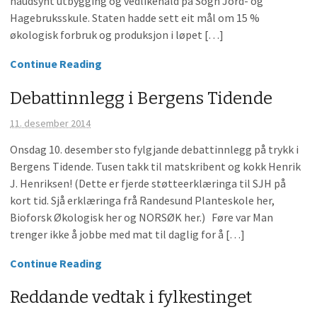
naudsynt utbygging og vedlikehald på Sogn Jord- og
Hagebruksskule. Staten hadde sett eit mål om 15 %
økologisk forbruk og produksjon i løpet […]
Continue Reading
Debattinnlegg i Bergens Tidende
11. desember 2014
Onsdag 10. desember sto fylgjande debattinnlegg på trykk i
Bergens Tidende. Tusen takk til matskribent og kokk Henrik
J. Henriksen! (Dette er fjerde støtteerklæringa til SJH på
kort tid. Sjå erklæringa frå Randesund Planteskole her,
Bioforsk Økologisk her og NORSØK her.) Føre var Man
trenger ikke å jobbe med mat til daglig for å […]
Continue Reading
Reddande vedtak i fylkestinget