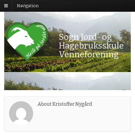
Navigation
Sogn Jord- og
Hagebruksskule
Venneforening
About Kristoffer Nygård