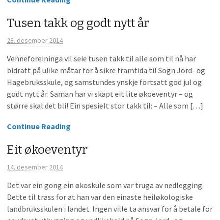
Tusen takk og godt nytt år
28. desember 2014
Venneforeininga vil seie tusen takk til alle som til nå har
bidratt på ulike måtar for å sikre framtida til Sogn Jord- og
Hagebruksskule, og samstundes ynskje fortsatt god jul og
godt nytt år. Saman har vi skapt eit lite økoeventyr – og
større skal det bli! Ein spesielt stor takk til: – Alle som […]
Continue Reading
Eit økoeventyr
14. desember 2014
Det var ein gong ein økoskule som var truga av nedlegging.
Dette til trass for at han var den einaste heiløkologiske
landbruksskulen i landet. Ingen ville ta ansvar for å betale for