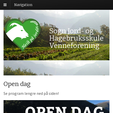
Navigation
Sogn Jord- og
Hagebruksskule
Venneforening
Open dag
Se program lengre ned på siden!