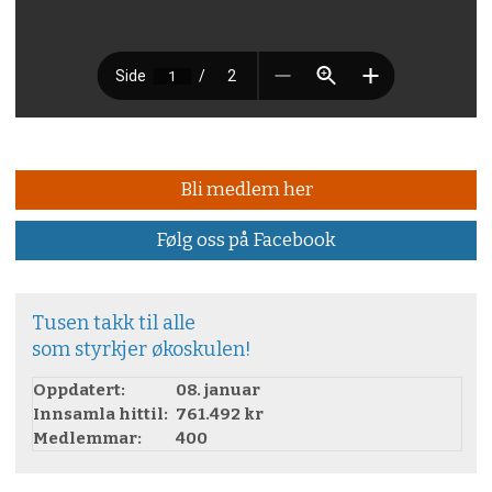
Bli medlem her
Følg oss på Facebook
Tusen takk til alle
som styrkjer økoskulen!
Oppdatert:
08. januar
Innsamla hittil:
761.492 kr
Medlemmar:
400