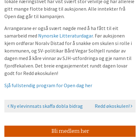
lokale næringslivet har vist svært stor velvilje og har allereie
gitt mange flotte bidrag til auksjonen. Alle inntekter frå
Open dag går til kampanjen.
Arrangørane er også svært nøgde med å ha fått til eit
samarbeid med
Nynorske Litteraturdagar
. Før auksjonen
kjem ordførar Noralv Distad for å snakke om skulen si rolle i
kommunen, og SV-politikar Bård Vegar Solhjell rundar av
dagen med å kåre vinnar av SJH-utfordringa og gje namn til
fjordfekalven. Det breie engasjementet rundt dagen lovar
godt for Redd økoskulen!
Sjå fullstendig program for Open dag her
Ny elevinnsats skaffa dobla bidrag
Redd økoskulen!
Bli medlem her