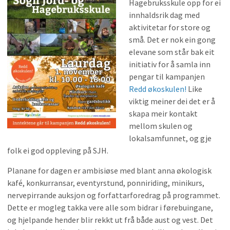
Hagebruksskule opp for ei
innhaldsrik dag med
aktivitetar for store og
små. Det er nok ein gong
elevane som står bak eit
initiativ for å samla inn
pengar til kampanjen
Redd økoskulen!
Like
viktig meiner dei det er å
skapa meir kontakt
mellom skulen og
lokalsamfunnet, og gje
folk ei god oppleving på SJH.
Planane for dagen er ambisiøse med blant anna økologisk
kafé, konkurransar, eventyrstund, ponniriding, minikurs,
nervepirrande auksjon og forfattarforedrag på programmet.
Dette er mogleg takka vere alle som bidrar i førebuingane,
og hjelpande hender blir rekkt ut frå både aust og vest. Det