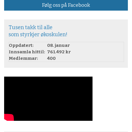
Følg oss på Facebook
Tusen takk til alle
som styrkjer økoskulen!
Oppdatert:
08. januar
Innsamla hittil:
761.492 kr
Medlemmar:
400