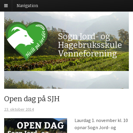
Navigation
Sogn Jord- og
Hagebruksskule
Venneforening
Open dag på SJH
23. oktober 2014
Laurdag 1. november kl. 10
opnar Sogn Jord- og