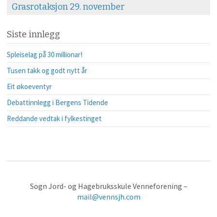
Grasrotaksjon 29. november
Siste innlegg
Spleiselag på 30 millionar!
Tusen takk og godt nytt år
Eit økoeventyr
Debattinnlegg i Bergens Tidende
Reddande vedtak i fylkestinget
Sogn Jord- og Hagebruksskule Venneforening –
mail@vennsjh.com